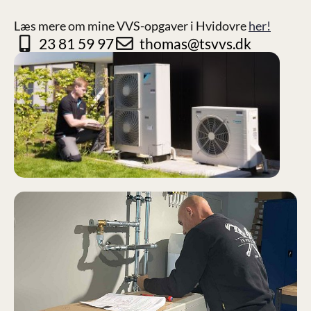
Læs mere om mine VVS-opgaver i Hvidovre
her!
23 81 59 97
thomas@tsvvs.dk