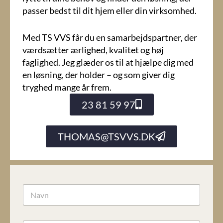
passer bedst til dit hjem eller din virksomhed.
Med TS VVS får du en samarbejdspartner, der
værdsætter ærlighed, kvalitet og høj
faglighed. Jeg glæder os til at hjælpe dig med
en løsning, der holder – og som giver dig
tryghed mange år frem.
23 81 59 97
THOMAS@TSVVS.DK
N
a
v
n