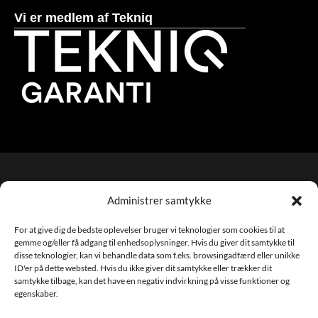
Vi er medlem af Tekniq
Copyright TS VVS & Køl ApS –
Webmaster: NWD
Administrer samtykke
For at give dig de bedste oplevelser bruger vi teknologier som cookies til at
gemme og/eller få adgang til enhedsoplysninger. Hvis du giver dit samtykke til
disse teknologier, kan vi behandle data som f.eks. browsingadfærd eller unikke
ID'er på dette websted. Hvis du ikke giver dit samtykke eller trækker dit
samtykke tilbage, kan det have en negativ indvirkning på visse funktioner og
egenskaber.