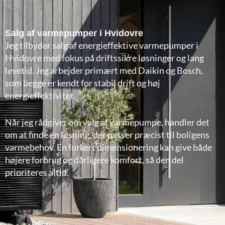
Salg af varmepumper i Hvidovre
Jeg tilbyder salg af energieffektive varmepumper i
Hvidovre med fokus på driftssikre løsninger og lang
levetid. Jeg arbejder primært med Daikin og Bosch,
som begge er kendt for stabil drift og høj
energieffektivitet.
Når jeg rådgiver om valg af varmepumpe, handler det
om at finde en løsning, der passer præcist til boligens
varmebehov. En forkert dimensionering kan give både
højere forbrug og dårligere komfort, så den del
prioriteres altid.