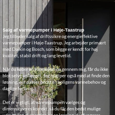
Salg af varmepumper i Høje-Taastrup
Jeg tilbyder salg af driftssikre og energieffektive
varmepumper i Høje-Taastrup. Jeg arbejder primært
med Daikin og Bosch, som begge er kendt for høj
kvalitet, stabil drift og lang levetid.
Når du køber en varmepumpe gennem mig, får du ikke
blot selve anlægget. Jeg hjælper også med at finde den
løsning, der passer bedst til boligens varmebehov og
daglige forbrug.
Det er vigtigt, at varmepumpen vælges og
dimensioneres korrekt, så du får den bedst mulige