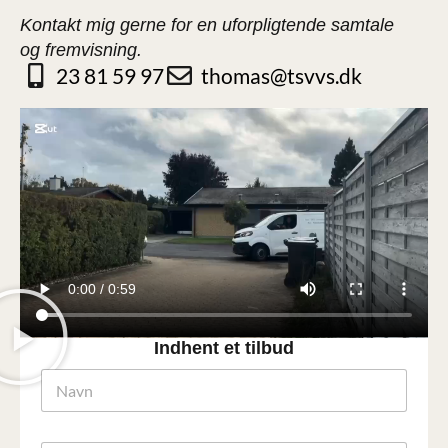
Kontakt mig gerne for en uforpligtende samtale
og fremvisning.
23 81 59 97
thomas@tsvvs.dk
Indhent et tilbud
N
a
v
n