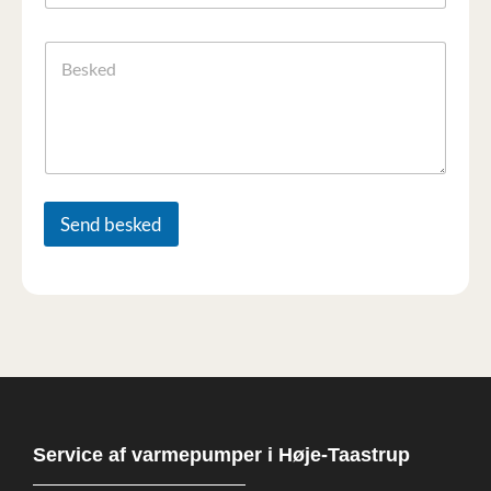
i
n
l
B
e
s
k
e
d
Send besked
Service af varmepumper i Høje-Taastrup